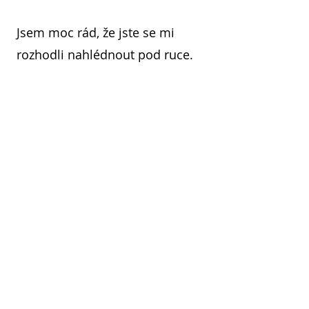
Jsem moc rád, že jste se mi
rozhodli nahlédnout pod ruce.
Blížící se akce
Místa, kde se můžeme potkat.
Budu se na Vás moc těšit!
|
16. 5
.
CZECH FOOD EXPO